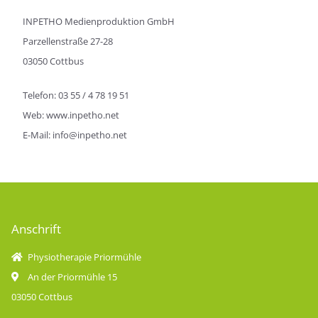
INPETHO Medienproduktion GmbH
Parzellenstraße 27-28
03050 Cottbus
Telefon: 03 55 / 4 78 19 51
Web: www.inpetho.net
E-Mail: info@inpetho.net
Anschrift
Physiotherapie Priormühle
An der Priormühle 15
03050 Cottbus